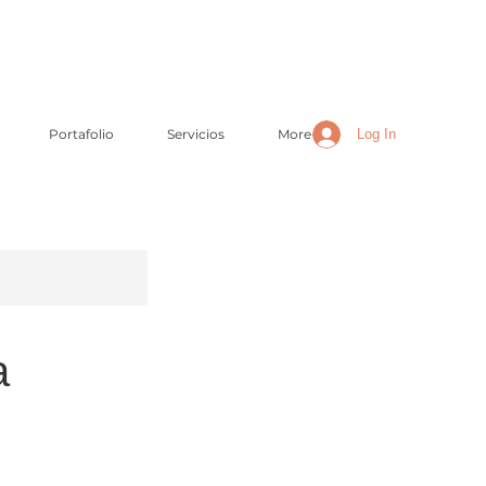
Jesús Rodríguez,
fotógrafo
Portafolio
Servicios
More
Log In
a