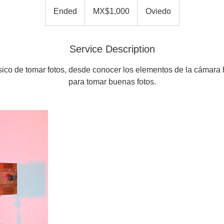
1,000
Mexican
Ended
E
MX$1,000
Oviedo
pesos
n
d
e
Service Description
d
ico de tomar fotos, desde conocer los elementos de la cámara 
para tomar buenas fotos.